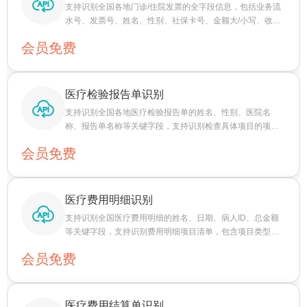
支持识别全国各地门诊/住院发票的全字段信息，包括业务流
水号、发票号、姓名、性别、社保卡号、金额大/小写、收款
单位、省市、医保统筹支付、个人账户支付等关键字段，及
会员免费
收费项目明细、各省直辖市的专有信息，其中北京/广东/河北/
河南/江苏/山东/上海/天津/浙江等地区票据识别效果较佳。
医疗检验报告单识别
支持识别全国各地医疗检验报告单的姓名、性别、医院名
称、报告单名称等关键字段，支持识别检查具体项目的项目
名称、结果、单位、参考区间、结果提示等明细字段。
会员免费
医疗费用明细识别
支持识别全国医疗费用明细的姓名、日期、病人ID、总金额
等关键字段，支持识别费用明细项目清单，包含项目类型、
项目名称、单价、数量、规格、金额，其中北京地区识别效
会员免费
果最佳。
医疗费用结算单识别