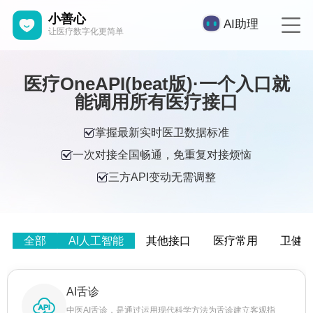
小善心
AI助理
让医疗数字化更简单
医疗OneAPI(beat版)·一个入口就
能调用所有医疗接口
掌握最新实时医卫数据标准
一次对接全国畅通，免重复对接烦恼
三方API变动无需调整
全部
AI人工智能
其他接口
医疗常用
卫健
AI舌诊
中医AI舌诊，是通过运用现代科学方法为舌诊建立客观指