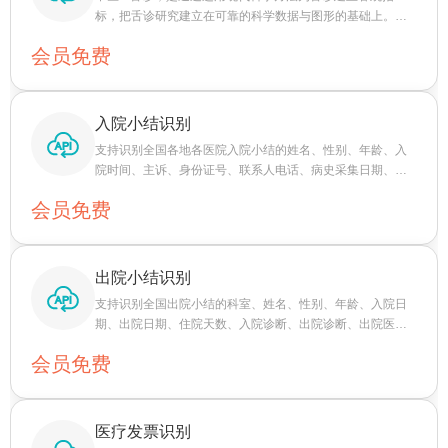
标，把舌诊研究建立在可靠的科学数据与图形的基础上。只
需上传舌面图片，即可自动识别特征，并检测出对应的中医
会员免费
体质，为用户提供精准、高效的“中医体检”，为大健康行业增
加场景价值，带动产品服务销售，提升营收。
入院小结识别
支持识别全国各地各医院入院小结的姓名、性别、年龄、入
院时间、主诉、身份证号、联系人电话、病史采集日期、既
往史、现病史、个人史、月经婚育史、工作单位、可靠程度
会员免费
14个关键字段。
出院小结识别
支持识别全国出院小结的科室、姓名、性别、年龄、入院日
期、出院日期、住院天数、入院诊断、出院诊断、出院医嘱
等关键字段。
会员免费
医疗发票识别