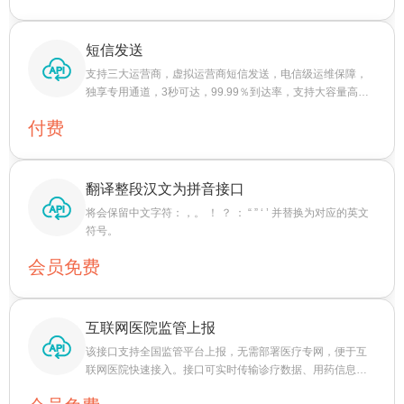
短信发送
支持三大运营商，虚拟运营商短信发送，电信级运维保障，
独享专用通道，3秒可达，99.99％到达率，支持大容量高并
发——超低资费
付费
翻译整段汉文为拼音接口
将会保留中文字符：，。 ！ ？ ： “ ” ‘ ’ 并替换为对应的英文
符号。
会员免费
互联网医院监管上报
该接口支持全国监管平台上报，无需部署医疗专网，便于互
联网医院快速接入。接口可实时传输诊疗数据、用药信息
等，确保监管全面、及时。通过该接口，互联网医院能高效